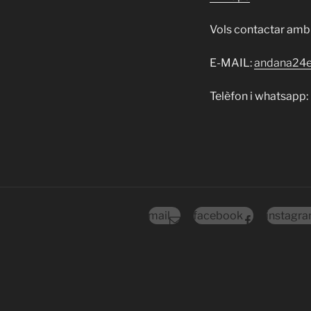
Vols contactar amb
E-MAIL:
andana24
Telèfon i whatsapp
mail
facebook
instagr