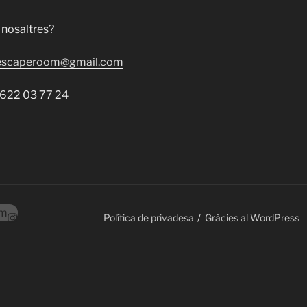
 nosaltres?
escaperoom@gmail.com
: 622 03 77 24
am
Política de privadesa
Gràcies al WordPress