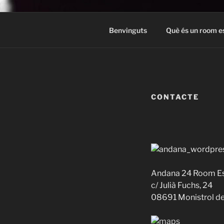
Vés
al
ANDANA24
contingut
Us atreviu a viatjar al passat i
Benvinguts
Què és un room e
CONTACTE
Andana 24 Room E
c/ Julià Fuchs, 24
08691 Monistrol de